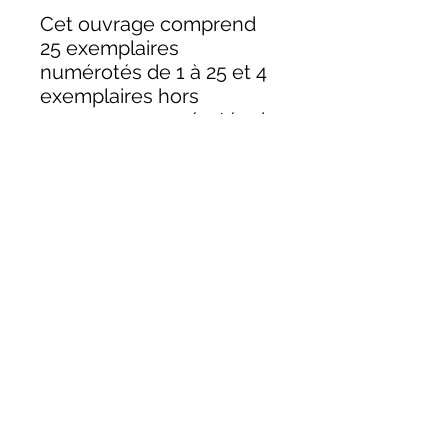
Cet ouvrage comprend
25 exemplaires
numérotés de 1 à 25 et 4
exemplaires hors
commerce numérotés de
I à IV. Chaque exemplaire
est signé par l’auteur.
Format fermé : 21x27cm
Format ouvert : 27X42cm
Hisashi Okuyama