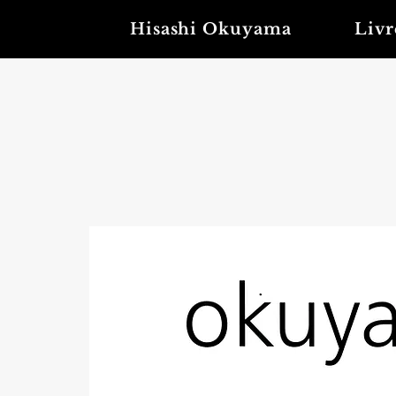
Hisashi Okuyama
Livr