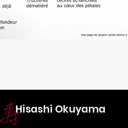
Texte sérigraphié sur une plaque.
Hisashi Okuyama